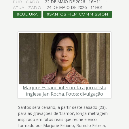
22
DE
MAIO
DE
2026 -
16H11
4
PUBLICADO:
24
DE
MAIO
DE
2026 -
11H01
ATUALIZADO:
Acessibilidade
5
CULTURA
SANTOS FILM COMMISSION
Marjore Estiano interpreta a jornalista
inglesa Jan Rocha. Fotos: divulgação
Santos será cenário, a partir deste sábado (23),
para as gravações de ‘Clamor’, longa-metragem
inspirado em fatos reais que reúne elenco
formado por Marjorie Estiano, Romulo Estrela,