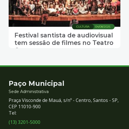
CULTURA
04/08/2026
Festival santista de audiovisual
tem sessão de filmes no Teatro
Guarany
Contato
Paço Municipal
e
Sede Administrativa
Praça Visconde de Mauá, s/nº - Centro, Santos - SP,
Redes
CEP 11010-900
Tel:
Sociais
(13) 3201-5000