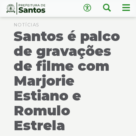
×
Busca
Men
Acessibilidade
prin
Ir
Conteúdo
para
NOTÍCIAS
Santos é palco
o
conteúdo
1
de gravações
Ir
A
−
+
A
para
de filme com
o
↺
Restaurar padrão
menu
Marjorie
2
Ir
Estiano e
para
busca
3
Romulo
Ir
para
Estrela
o
rodapé