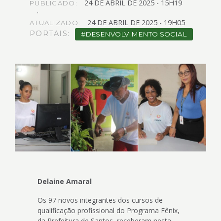
24
DE
ABRIL
DE
2025 -
15H19
4
PUBLICADO:
Acessibilidade
24
DE
ABRIL
DE
2025 -
19H05
ATUALIZADO:
5
PORTAIS:
DESENVOLVIMENTO SOCIAL
Delaine Amaral
Os 97 novos integrantes dos cursos de
qualificação profissional do Programa Fênix,
da Prefeitura de Santos, receberam nesta