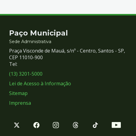
Contato
Paço Municipal
e
Sede Administrativa
Praça Visconde de Mauá, s/nº - Centro, Santos - SP,
Redes
CEP 11010-900
Tel:
Sociais
(13) 3201-5000
Lei de Acesso à Informação
Sitemap
Imprensa