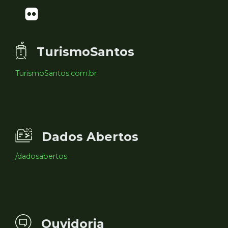
TurismoSantos
TurismoSantos.com.br
Dados Abertos
/dadosabertos
Ouvidoria