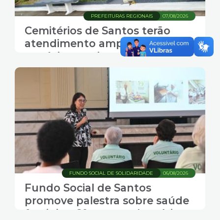
PREFEITURAS REGIONAIS
07/08/2026
Cemitérios de Santos terão
atendimento ampliado, missas
e música ao vivo no fim de
semana do Dia dos Pais
FUNDO SOCIAL DE SOLIDARIDADE
06/08/2026
Fundo Social de Santos
promove palestra sobre saúde
feminina 60+ para voluntárias