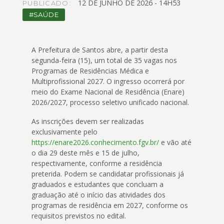
12
DE
JUNHO
DE
2026 -
14H53
4
PUBLICADO:
Acessibilidade
SAÚDE
5
A Prefeitura de Santos abre, a partir desta
segunda-feira (15), um total de 35 vagas nos
Programas de Residências Médica e
Multiprofissional 2027. O ingresso ocorrerá por
meio do Exame Nacional de Residência (Enare)
2026/2027, processo seletivo unificado nacional.
As inscrições devem ser realizadas
exclusivamente pelo
https://enare2026.conhecimento.fgv.br/
e vão até
o dia 29 deste mês e 15 de julho,
respectivamente, conforme a residência
preterida. Podem se candidatar profissionais já
graduados e estudantes que concluam a
graduação até o início das atividades dos
programas de residência em 2027, conforme os
requisitos previstos no edital.