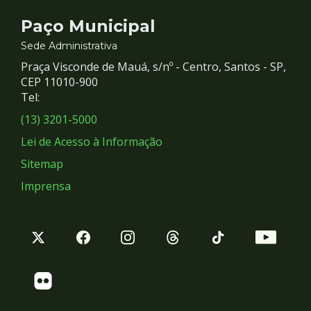
Contato
Paço Municipal
e
Sede Administrativa
Praça Visconde de Mauá, s/nº - Centro, Santos - SP,
Redes
CEP 11010-900
Tel:
Sociais
(13) 3201-5000
Lei de Acesso à Informação
Sitemap
Imprensa