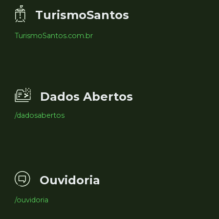
TurismoSantos
TurismoSantos.com.br
Dados Abertos
/dadosabertos
Ouvidoria
/ouvidoria