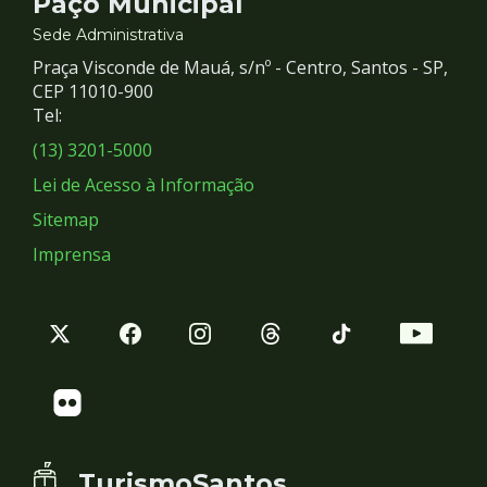
Contato
Paço Municipal
e
Sede Administrativa
Praça Visconde de Mauá, s/nº - Centro, Santos - SP,
Redes
CEP 11010-900
Tel:
Sociais
(13) 3201-5000
Lei de Acesso à Informação
Sitemap
Imprensa
TurismoSantos