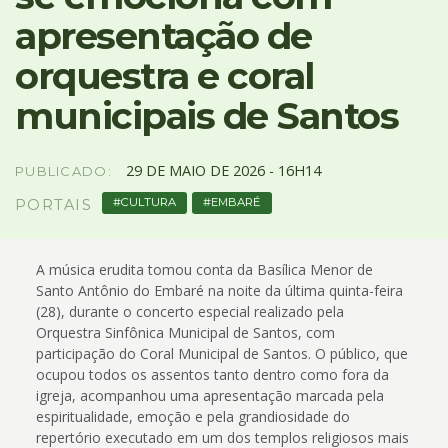
4
apresentação de
Acessibilidade
5
orquestra e coral
municipais de Santos
29
DE
MAIO
DE
2026 -
16H14
PUBLICADO:
CULTURA
EMBARÉ
PORTAIS
A música erudita tomou conta da Basílica Menor de
Santo Antônio do Embaré na noite da última quinta-feira
(28), durante o concerto especial realizado pela
Orquestra Sinfônica Municipal de Santos, com
participação do Coral Municipal de Santos. O público, que
ocupou todos os assentos tanto dentro como fora da
igreja, acompanhou uma apresentação marcada pela
espiritualidade, emoção e pela grandiosidade do
repertório executado em um dos templos religiosos mais