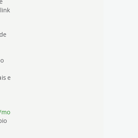
e
link
 de
do
is e
a/mo
bio