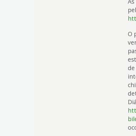
As
pel
ht
O 
ve
pa
est
de
in
ch
de
Diá
htt
bi
oc