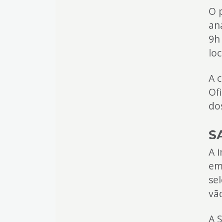
O 
an
9h
lo
A 
Of
do
S
A i
em
se
vã
A S