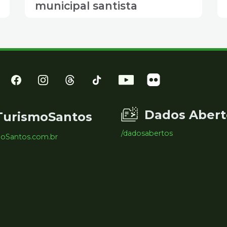
municipal santista
Dados Abert
TurismoSantos
/dadosabertos
moSantos.com.br