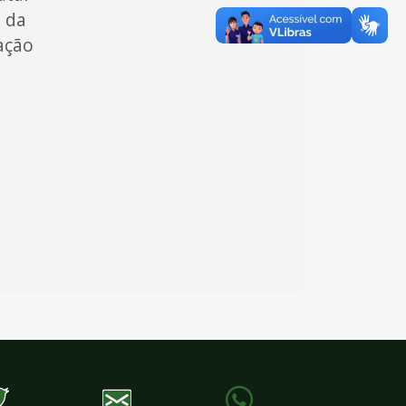
o da
ação