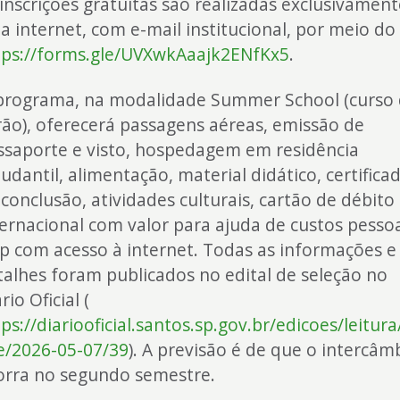
 inscrições gratuitas são realizadas exclusivament
a internet, com e-mail institucional, por meio do 
tps://forms.gle/UVXwkAaajk2ENfKx5
.
programa, na modalidade Summer School (curso
rão), oferecerá passagens aéreas, emissão de
ssaporte e visto, hospedagem em residência
udantil, alimentação, material didático, certifica
 conclusão, atividades culturais, cartão de débito
ternacional com valor para ajuda de custos pessoa
ip com acesso à internet. Todas as informações e
talhes foram publicados no edital de seleção no
rio Oficial (
ps://diariooficial.santos.sp.gov.br/edicoes/leitur
le/2026-05-07/39
). A previsão é de que o intercâm
orra no segundo semestre.