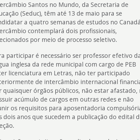
tercâmbio Santos no Mundo, da Secretaria de
ucação (Seduc), têm até 13 de maio para se
ndidatar a quatro semanas de estudos no Canadá
tercâmbio contemplará dois profissionais,
lecionados por meio de processo seletivo.
ra participar é necessário ser professor efetivo d
ngua inglesa da rede municipal com cargo de PEB
 ter licenciatura em Letras, não ter participado
teriormente de intercâmbio internacional financ
r quaisquer órgãos públicos, não estar afastado,
ssuir acúmulo de cargos em outras redes e não
unir os requisitos para aposentadoria compulsóri
s dois anos que sucedem a publicação do edital 
leção.