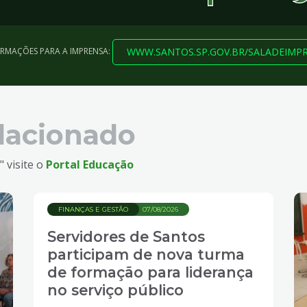
WWW.SANTOS.SP.GOV.BR/SALADEIMP
ORMAÇÕES PARA A IMPRENSA:
lacionado
 visite o
Portal Educação
FINANÇAS E GESTÃO
07/08/2026
Servidores de Santos
participam de nova turma
de formação para liderança
no serviço público