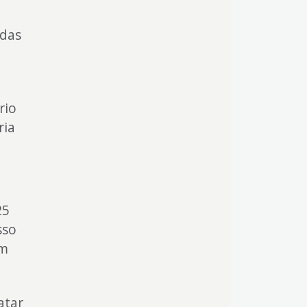
 das
rio
ria
25
sso
ém
atar