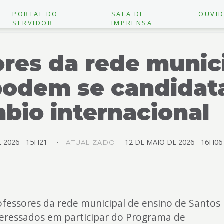
PORTAL DO
SALA DE
OUVID
SERVIDOR
IMPRENSA
res da rede munic
podem se candidata
bio internacional
E
2026 -
15H21
12
DE
MAIO
DE
2026 -
16H06
ATUALIZADO:
ofessores da rede municipal de ensino de Santos
teressados em participar do Programa de