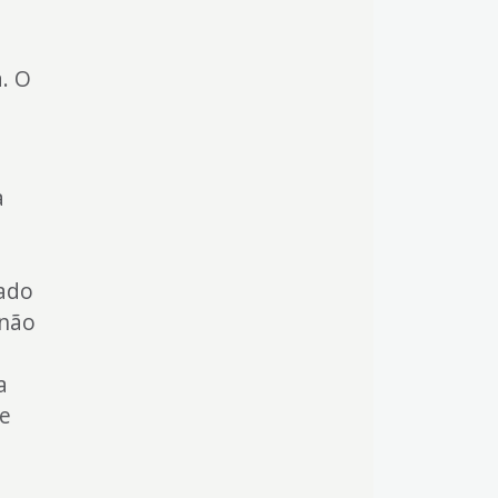
. O
a
iado
 não
a
de