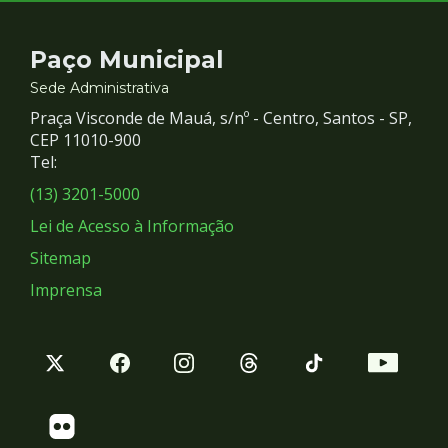
Contato
Paço Municipal
e
Sede Administrativa
Praça Visconde de Mauá, s/nº - Centro, Santos - SP,
Redes
CEP 11010-900
Tel:
Sociais
(13) 3201-5000
Lei de Acesso à Informação
Sitemap
Imprensa