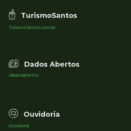
TurismoSantos
TurismoSantos.com.br
Dados Abertos
/dadosabertos
Ouvidoria
/ouvidoria