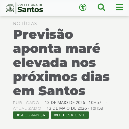
×
Busca
Men
Acessibilidade
prin
Ir
Conteúdo
para
NOTÍCIAS
Previsão
o
conteúdo
1
aponta maré
Ir
A
−
+
A
para
elevada nos
o
↺
Restaurar padrão
menu
próximos dias
2
Ir
em Santos
para
busca
3
13
DE
MAIO
DE
2026 -
10H57
PUBLICADO:
Ir
13
DE
MAIO
DE
2026 -
10H58
ATUALIZADO:
para
SEGURANÇA
DEFESA CIVIL
o
rodapé