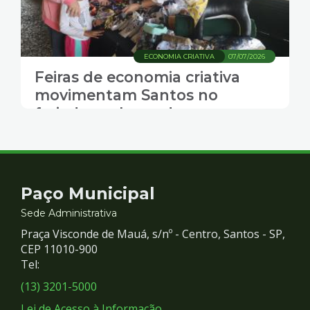
ECONOMIA CRIATIVA
07/07/2026
Feiras de economia criativa
movimentam Santos no
feriado prolongado
Contato
Paço Municipal
e
Sede Administrativa
Praça Visconde de Mauá, s/nº - Centro, Santos - SP,
Redes
CEP 11010-900
Tel:
Sociais
(13) 3201-5000
Lei de Acesso à Informação