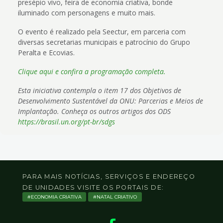
presépio vivo, feira de economia criativa, bonde
iluminado com personagens e muito mais.
O evento é realizado pela Seectur, em parceria com
diversas secretarias municipais e patrocínio do Grupo
Peralta e Ecovias.
Clique aqui e confira a programação completa.
Esta iniciativa contempla o item 17 dos Objetivos de
Desenvolvimento Sustentável da ONU: Parcerias e Meios de
Implantação. Conheça os outros artigos dos ODS
https://brasil.un.org/pt-br/sdgs
PARA MAIS NOTÍCIAS, SERVIÇOS E ENDEREÇO
DE UNIDADES VISITE OS PORTAIS DE:
ECONOMIA CRIATIVA
NATAL CRIATIVO