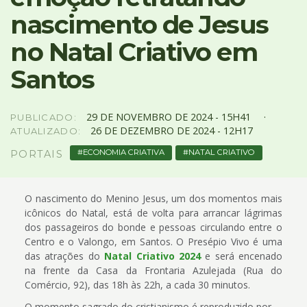
4
nascimento de Jesus
Acessibilidade
5
no Natal Criativo em
Santos
29
DE
NOVEMBRO
DE
2024 -
15H41
PUBLICADO:
26
DE
DEZEMBRO
DE
2024 -
12H17
ATUALIZADO:
ECONOMIA CRIATIVA
NATAL CRIATIVO
PORTAIS
O nascimento do Menino Jesus, um dos momentos mais
icônicos do Natal, está de volta para arrancar lágrimas
dos passageiros do bonde e pessoas circulando entre o
Centro e o Valongo, em Santos. O Presépio Vivo é uma
das atrações do
Natal Criativo 2024
e será encenado
na frente da Casa da Frontaria Azulejada (Rua do
Comércio, 92), das 18h às 22h, a cada 30 minutos.
O momento sagrado do cristianismo é reproduzido por