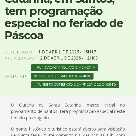
4
tem programação
Acessibilidade
5
especial no feriado de
Páscoa
1
DE
ABRIL
DE
2026 -
15H17
PUBLICADO:
2
DE
ABRIL
DE
2026 -
12H03
ATUALIZADO:
FUNDAÇÃO ARQUIVO E MEMÓRIA
OUTEIRO DE SANTA CATARINA
PORTAIS
TURISMO COMÉRCIO E EMPREENDEDORISMO
O Outeiro de Santa Catarina, marco inicial do
povoamento de Santos, terá programação especial neste
feriado prolongado.
O ponto histórico e turístico estará aberto para visitação
de quinta-feira (2) até domingo (5), das 11h às 17h, com