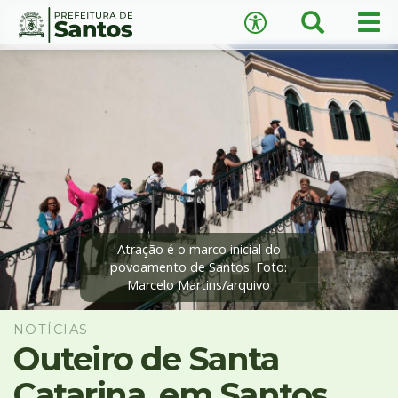
×
Busca
Men
Acessibilidade
prin
Ir
Conteúdo
para
o
conteúdo
1
Ir
A
−
+
A
para
o
↺
Restaurar padrão
menu
2
Ir
Atração é o marco inicial do
povoamento de Santos. Foto:
para
Marcelo Martins/arquivo
busca
3
Ir
NOTÍCIAS
para
Outeiro de Santa
o
Catarina, em Santos,
rodapé