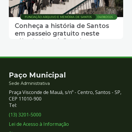
FUNDAÇÃO ARQUIVO E MEMÓRIA DE SANTOS
04/08/2026
Conheça a história de Santos
em passeio gratuito neste
sábado. Inscrições abertas
Contato
Paço Municipal
e
Sede Administrativa
Praça Visconde de Mauá, s/nº - Centro, Santos - SP,
Redes
CEP 11010-900
Tel:
Sociais
(13) 3201-5000
Lei de Acesso à Informação