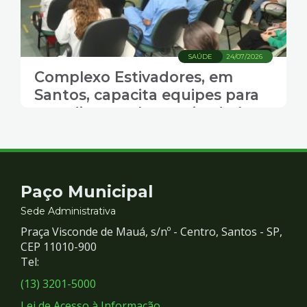
SAÚDE
24/07/2026
Complexo Estivadores, em
Santos, capacita equipes para
atendimento humanizado à
população LGBTQIA+
Contato
Paço Municipal
e
Sede Administrativa
Praça Visconde de Mauá, s/nº - Centro, Santos - SP,
Redes
CEP 11010-900
Tel:
Sociais
(13) 3201-5000
Lei de Acesso à Informação