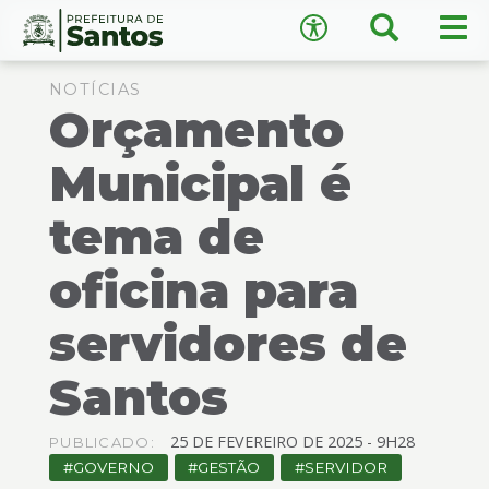
×
Busca
Men
Acessibilidade
prin
Ir
Conteúdo
para
NOTÍCIAS
Orçamento
o
conteúdo
1
Municipal é
Ir
A
−
+
A
para
tema de
o
↺
Restaurar padrão
menu
oficina para
2
Ir
servidores de
para
busca
3
Santos
Ir
para
25
DE
FEVEREIRO
DE
2025 -
9H28
PUBLICADO:
o
GOVERNO
GESTÃO
SERVIDOR
rodapé