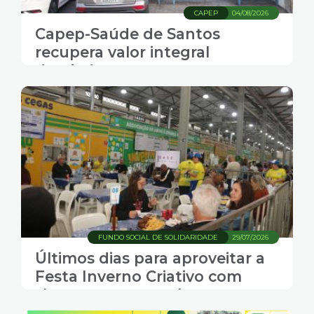
CAPEP
04/08/2026
Capep-Saúde de Santos
recupera valor integral
desviado em ataque
cibernético
FUNDO SOCIAL DE SOLIDARIDADE
29/07/2026
Últimos dias para aproveitar a
Festa Inverno Criativo com
shows, gastronomia e
transporte grátis em Santos