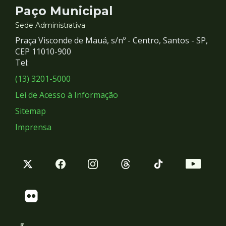
Contato
Paço Municipal
e
Sede Administrativa
Praça Visconde de Mauá, s/nº - Centro, Santos - SP,
Redes
CEP 11010-900
Tel:
Sociais
(13) 3201-5000
Lei de Acesso à Informação
Sitemap
Imprensa