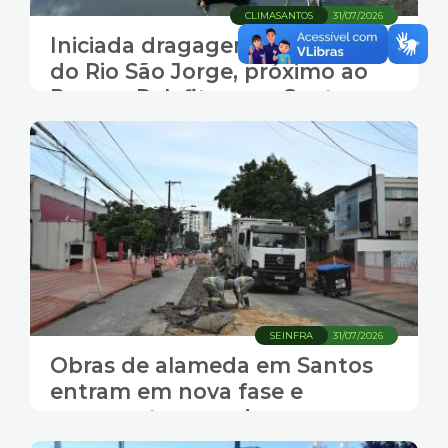
CLIMASANTOS
31/07/2026
Iniciada dragagem e limpeza
do Rio São Jorge, próximo ao
Parque Palafitas, em Santos
SEINFRA
31/07/2026
Obras de alameda em Santos
entram em nova fase e
acrescentam mudanças no
trânsito