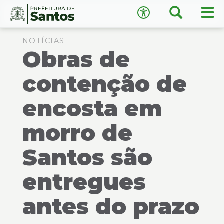
×
Busca
Men
Acessibilidade
prin
Ir
Conteúdo
para
NOTÍCIAS
Obras de
o
conteúdo
1
contenção de
Ir
A
−
+
A
para
encosta em
o
↺
Restaurar padrão
menu
morro de
2
Ir
Santos são
para
busca
3
entregues
Ir
para
antes do prazo
o
rodapé