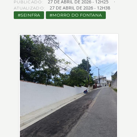
27
DE
ABRIL
DE
2026 -
12H25
4
PUBLICADO:
27
DE
ABRIL
DE
2026 -
12H38
ATUALIZADO:
Acessibilidade
5
SEINFRA
MORRO DO FONTANA