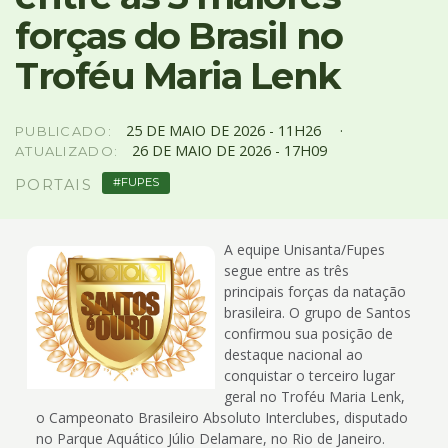
4
forças do Brasil no
Acessibilidade
5
Troféu Maria Lenk
25
DE
MAIO
DE
2026 -
11H26
PUBLICADO:
26
DE
MAIO
DE
2026 -
17H09
ATUALIZADO:
FUPES
PORTAIS
A equipe Unisanta/Fupes
segue entre as três
principais forças da natação
brasileira. O grupo de Santos
confirmou sua posição de
destaque nacional ao
conquistar o terceiro lugar
geral no Troféu Maria Lenk,
o Campeonato Brasileiro Absoluto Interclubes, disputado
no Parque Aquático Júlio Delamare, no Rio de Janeiro.