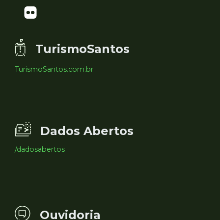
TurismoSantos
TurismoSantos.com.br
Dados Abertos
/dadosabertos
Ouvidoria