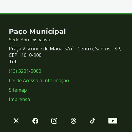
Contato
Paço Municipal
e
Sede Administrativa
Praça Visconde de Mauá, s/nº - Centro, Santos - SP,
Redes
CEP 11010-900
Tel:
Sociais
(13) 3201-5000
Lei de Acesso à Informação
Sitemap
Imprensa