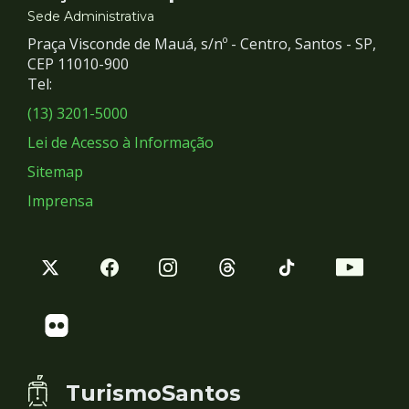
e
Sede Administrativa
Praça Visconde de Mauá, s/nº - Centro, Santos - SP,
Redes
CEP 11010-900
Tel:
Sociais
(13) 3201-5000
Lei de Acesso à Informação
Sitemap
Imprensa
TurismoSantos