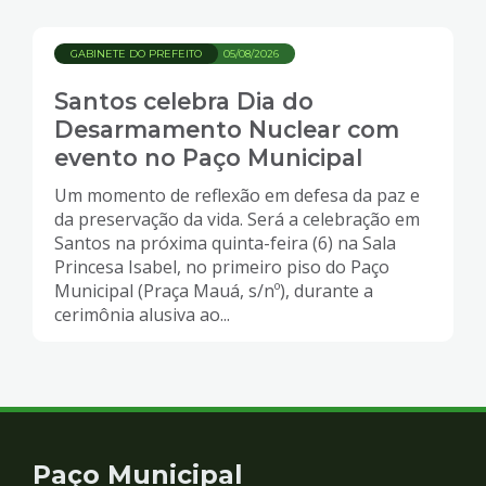
Patinação Artística
GABINETE DO PREFEITO
05/08/2026
Santos celebra Dia do
Desarmamento Nuclear com
evento no Paço Municipal
Um momento de reflexão em defesa da paz e
da preservação da vida. Será a celebração em
Santos na próxima quinta-feira (6) na Sala
Princesa Isabel, no primeiro piso do Paço
Municipal (Praça Mauá, s/nº), durante a
cerimônia alusiva ao...
Contato
Paço Municipal