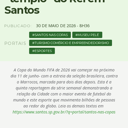
4
Santos
Acessibilidade
5
30
DE
MAIO
DE
2026 -
8H36
PUBLICADO:
SANTOS NAS COPAS
MUSEU PELÉ
TURISMO COMÉRCIO E EMPREENDEDORISMO
PORTAIS
ESPORTES
A Copa do Mundo FIFA de 2026 vai começar no próximo
dia 11 de junho- com a estreia da seleção brasileira, contra
o Marrocos, marcada para dois dias depois. Esta é a
quinta reportagem da série semanal demonstrando a
relação da Cidade com o maior evento de futebol do
mundo e este esporte que movimenta bilhões de pessoas
ao redor do globo. Leia os demais textos em
https://www.santos.sp.gov.br/?q=portal/santos-nas-copas