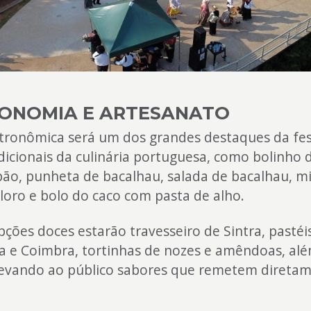
ONOMIA E ARTESANATO
stronômica será um dos grandes destaques da fe
dicionais da culinária portuguesa, como bolinho 
ão, punheta de bacalhau, salada de bacalhau, mil
loro e bolo do caco com pasta de alho.
pções doces estarão travesseiro de Sintra, pastéi
a e Coimbra, tortinhas de nozes e amêndoas, al
 levando ao público sabores que remetem direta