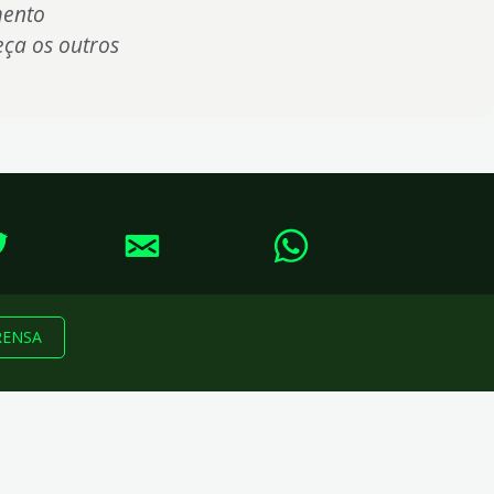
mento
eça os outros
RENSA