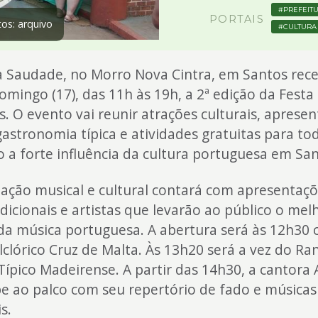
PREFEITU
PORTAIS
os: arquivo
CULTURA
a Saudade, no Morro Nova Cintra, em Santos rec
mingo (17), das 11h às 19h, a 2ª edição da Fest
. O evento vai reunir atrações culturais, aprese
gastronomia típica e atividades gratuitas para tod
 a forte influência da cultura portuguesa em San
ação musical e cultural contará com apresentaçõ
dicionais e artistas que levarão ao público o mel
 da música portuguesa. A abertura será às 12h30
clórico Cruz de Malta. Às 13h20 será a vez do Ra
 Típico Madeirense. A partir das 14h30, a cantora 
e ao palco com seu repertório de fado e músicas
s.