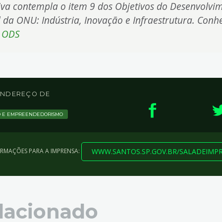
tiva contempla o item 9 dos Objetivos do Desenvolvi
 da ONU: Indústria, Inovação e Infraestrutura. Conh
s
ODS
 ENDEREÇO DE
O E EMPREENDEDORISMO
WWW.SANTOS.SP.GOV.BR/SALADEIMP
ORMAÇÕES PARA A IMPRENSA:
lacionado