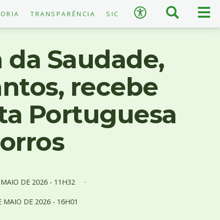
×
Busca
Men
Acessibilidade
ORIA
TRANSPARÊNCIA
SIC
prin
 da Saudade,
ntos, recebe
A
−
+
A
sta Portuguesa
↺
Restaurar padrão
orros
E
MAIO
DE
2026 -
11H32
E
MAIO
DE
2026 -
16H01