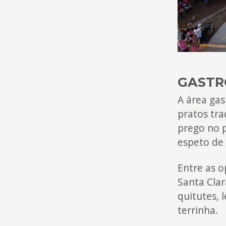
GASTR
A área ga
pratos tra
prego no p
espeto de 
Entre as o
Santa Clar
quitutes,
terrinha.