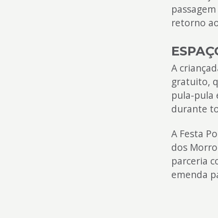
passagem 
retorno ao
ESPAÇ
A criança
gratuito, 
pula-pula
durante to
A Festa Po
dos Morros
parceria c
emenda pa