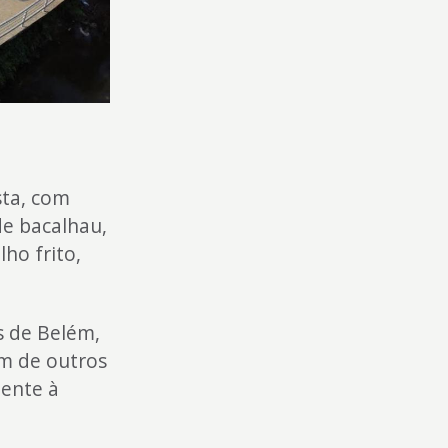
sta, com
de bacalhau,
ho frito,
s de Belém,
ém de outros
mente à