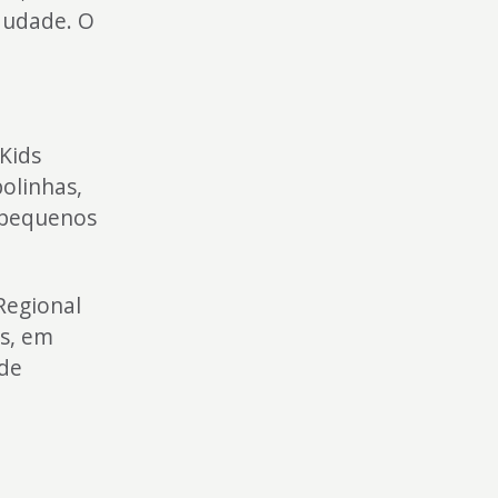
audade. O
Kids
bolinhas,
 pequenos
Regional
is, em
 de