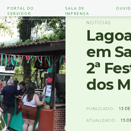
PORTAL DO
SALA DE
OUVID
SERVIDOR
IMPRENSA
NOTÍCIAS
Lagoa
em Sa
2ª Fe
dos M
13
D
PUBLICADO:
15
D
ATUALIZADO: