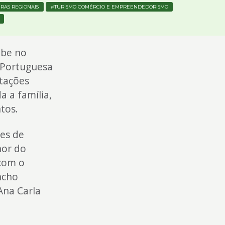
RAS REGIONAIS
TURISMO COMÉRCIO E EMPREENDEDORISMO
ebe no
a Portuguesa
ntações
a a família,
tos.
es de
hor do
 com o
ncho
Ana Carla