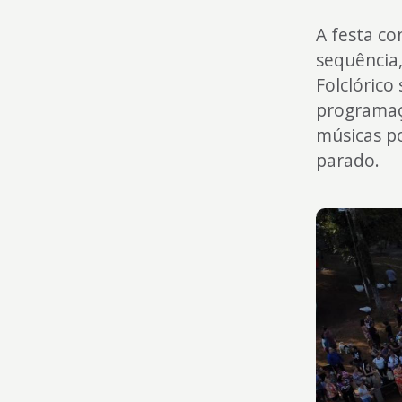
A festa co
sequência,
Folclórico
programaç
músicas p
parado.