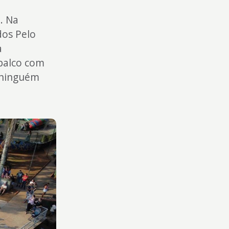
. Na
dos Pelo
a
palco com
 ninguém