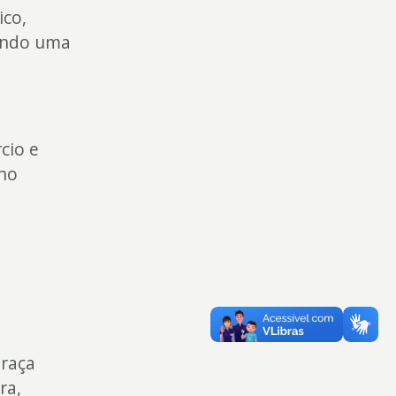
ico,
nando uma
cio e
 no
Praça
ra,