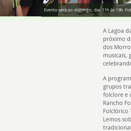
4
Evento será no domingo, das 11h às 19h. Fot
Acessibilidade
5
A Lagoa d
próximo do
dos Morros
musicais, 
celebrando
A program
grupos tra
folclore e
Rancho Fol
Folclórico
Lemos sob
tradicionai