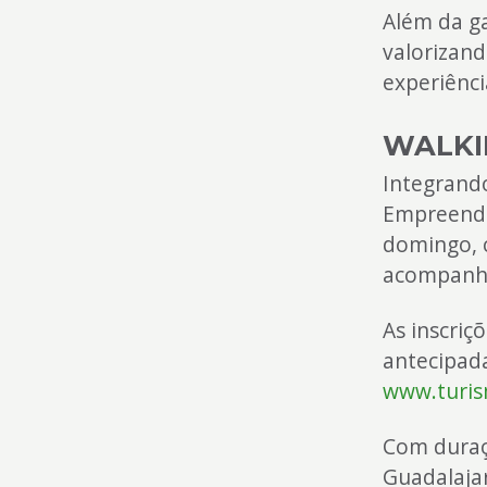
Além da ga
valorizan
experiênci
WALKI
Integrando
Empreended
domingo, 
acompanha
As inscriç
antecipad
www.turis
Com duraçã
Guadalajar