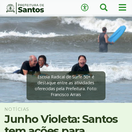
×
Busca
Men
Acessibilidade
prin
Ir
Conteúdo
para
o
conteúdo
1
Ir
A
−
+
A
para
o
↺
Restaurar padrão
menu
2
Escola Radical de Surfe 50+ é
Ir
destaque entre as atividades
oferecidas pela Prefeitura. Foto:
para
Francisco Arrais
busca
3
Ir
NOTÍCIAS
para
Junho Violeta: Santos
o
tem ações para
rodapé