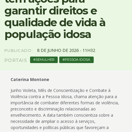
4
garantir direitos e
Acessibilidade
5
qualidade de vida à
população idosa
8
DE
JUNHO
DE
2026 -
11H32
PUBLICADO:
SEMULHER
PESSOA IDOSA
PORTAIS
Caterina Montone
Junho Violeta, Mês de Conscientização e Combate à
Violência contra a Pessoa Idosa, chama atenção para a
importância de combater diferentes formas de violência,
preconceito e discriminação relacionadas ao
envelhecimento. A data também conscientiza sobre a
necessidade de ampliar o acesso à serviços,
oportunidades e políticas públicas que favoreçam a