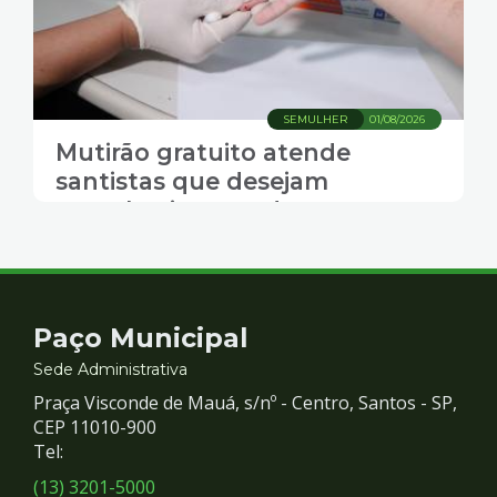
SEMULHER
01/08/2026
Mutirão gratuito atende
santistas que desejam
reconhecimento de
paternidade
Contato
Paço Municipal
e
Sede Administrativa
Praça Visconde de Mauá, s/nº - Centro, Santos - SP,
Redes
CEP 11010-900
Tel:
Sociais
(13) 3201-5000