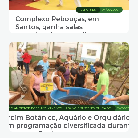
ESPORTES
04/08/2026
Complexo Rebouças, em
Santos, ganha salas
remodeladas e amplia
atendimento em várias
atividades físicas
MEIO AMBIENTE DESENVOLVIMENTO URBANO E SUSTENTABILIDADE
04/08/2026
Jardim Botânico, Aquário e Orquidário
têm programação diversificada durante
agosto em Santos