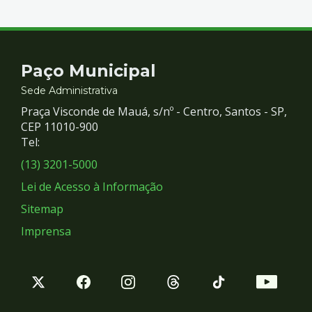
Contato
Paço Municipal
e
Sede Administrativa
Praça Visconde de Mauá, s/nº - Centro, Santos - SP,
Redes
CEP 11010-900
Tel:
Sociais
(13) 3201-5000
Lei de Acesso à Informação
Sitemap
Imprensa