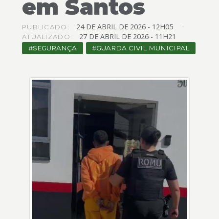
em Santos
4
Acessibilidade
5
24
DE
ABRIL
DE
2026 -
12H05
PUBLICADO:
27
DE
ABRIL
DE
2026 -
11H21
ATUALIZADO:
SEGURANÇA
GUARDA CIVIL MUNICIPAL