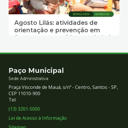
SEMULHER
06/08/2026
Agosto Lilás: atividades de
orientação e prevenção em
Santos marcam 20 anos da Lei
Maria da Penha
Contato
Paço Municipal
e
Sede Administrativa
Praça Visconde de Mauá, s/nº - Centro, Santos - SP,
Redes
CEP 11010-900
Tel:
Sociais
(13) 3201-5000
Lei de Acesso à Informação
Sitemap