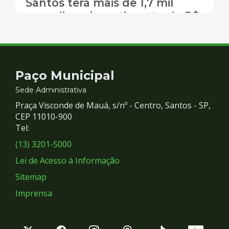
Santos terá mais de 1,7 mil
moradias e investimento de R$
585 milhões
Contato
Paço Municipal
e
Sede Administrativa
Praça Visconde de Mauá, s/nº - Centro, Santos - SP,
Redes
CEP 11010-900
Tel:
Sociais
(13) 3201-5000
Lei de Acesso à Informação
Sitemap
Imprensa