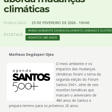
4
climáticas
Acessibilidade
5
25
DE
FEVEREIRO
DE
2026 -
10H43
PUBLICADO:
MEIO AMBIENTE DESENVOLVIMENTO URBANO E SUSTEN
PORTAIS
SANTOS 480 ANOS
Matheus Degásperi Ojea
O meio ambiente e os
impactos das mudanças
climáticas foram o tema da
segunda edição do Fórum
Santos 500+, série de seis
reuniões temáticas que
marcam o aniversário de
480 anos de Santos e
prepara terreno para os próximos 20 anos.