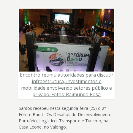
4
Acessibilidade
5
Encontro reuniu autoridades para discutir
infraestrutura, investimentos e
mobilidade envolvendo setores público e
privado. Fotos: Raimundo Rosa
Santos recebeu nesta segunda-feira (25) o 2º
Fórum Band - Os Desafios do Desenvolvimento
Portuário, Logístico, Transporte e Turismo, na
Casa Leone, no Valongo.