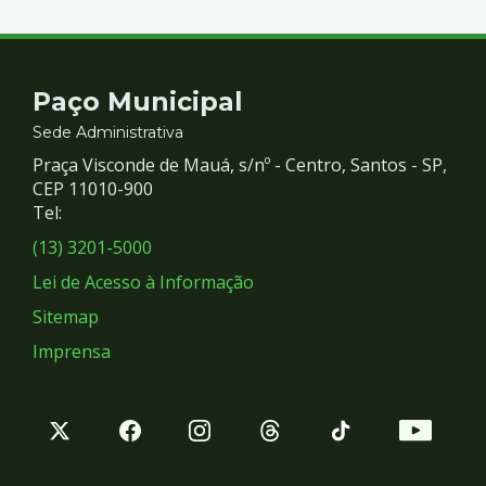
Contato
Paço Municipal
e
Sede Administrativa
Praça Visconde de Mauá, s/nº - Centro, Santos - SP,
Redes
CEP 11010-900
Tel:
Sociais
(13) 3201-5000
Lei de Acesso à Informação
Sitemap
Imprensa