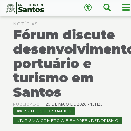
×
Busca
M
Acessibilidade
pr
Ir
Conteúdo
para
NOTÍCIAS
Fórum discute
o
conteúdo
1
desenvolviment
Ir
A
−
+
A
para
portuário e
o
↺
Restaurar padrão
menu
turismo em
2
Ir
Santos
para
busca
3
25
DE
MAIO
DE
2026 -
13H23
PUBLICADO:
Ir
ASSUNTOS PORTUÁRIOS
para
o
TURISMO COMÉRCIO E EMPREENDEDORISMO
rodapé