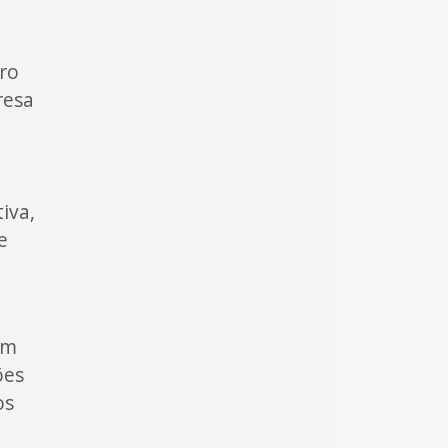
tro
resa
iva,
e
am
ões
os