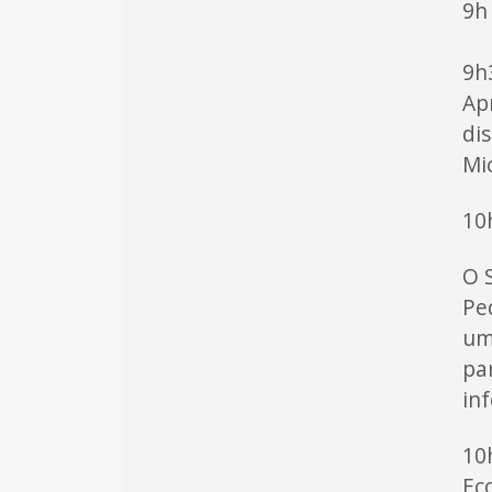
9h 
9h
Ap
di
Mi
10
O 
Pe
um
pa
in
10
Ec