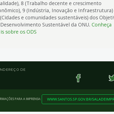
alidade), 8 (Trabalho decente e crescimento
onômico), 9 (Indústria, Inovação e Infraestrutura)
 (Cidades e comunidades sustentáveis) dos Objet
 Desenvolvimento Sustentável da ONU.
Conheça
is sobre os ODS
 ENDEREÇO DE
WWW.SANTOS.SP.GOV.BR/SALADEIMP
ORMAÇÕES PARA A IMPRENSA: