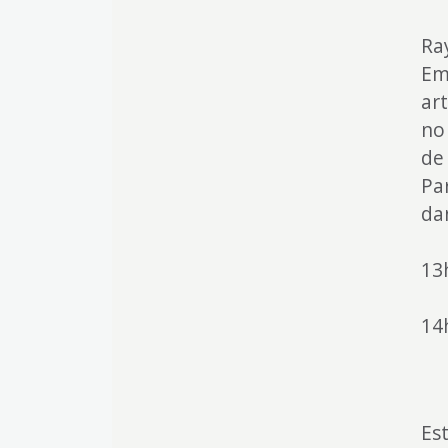
Ra
Em
art
no
de
Pa
da
13
14
Es