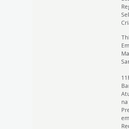
Re
Se
Cr
Th
Em
Ma
Sa
11
Ba
At
na
Pr
em
Re