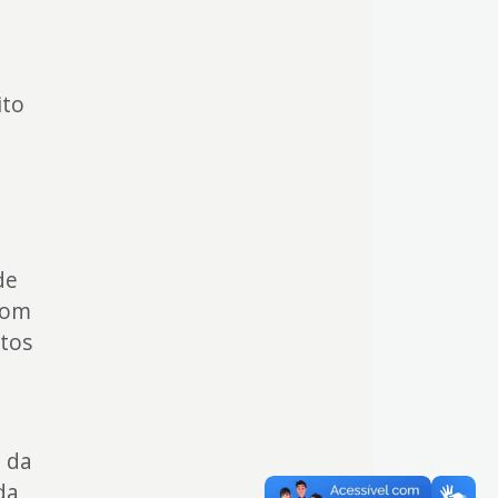
ito
de
 com
ntos
 da
da