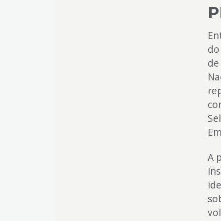
P
En
do
de
Na
re
co
Se
Em
A 
in
id
sob
vo