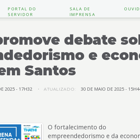
PORTAL DO
SALA DE
OUVID
SERVIDOR
IMPRENSA
promove debate so
dedorismo e eco
 em Santos
DE
2025 -
17H32
30
DE
MAIO
DE
2025 -
15H4
ATUALIZADO:
O fortalecimento do
empreendedorismo e da econo