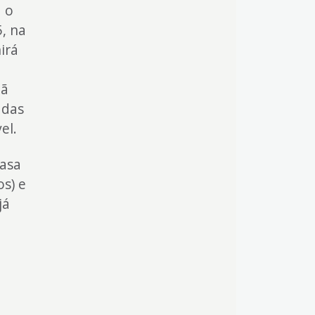
á o
, na
irá
hã
adas
el.
Casa
s) e
já