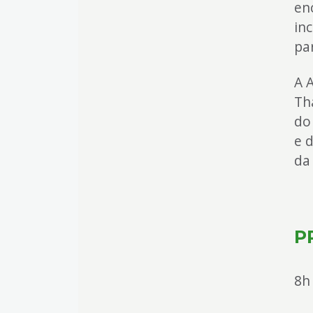
en
inc
par
A 
Th
do
e 
da
P
8h