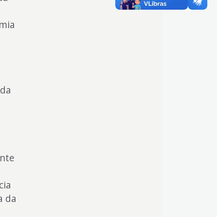
omia
ada
ente
,
cia
a da