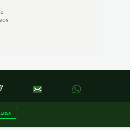
 e
ivos
RENSA