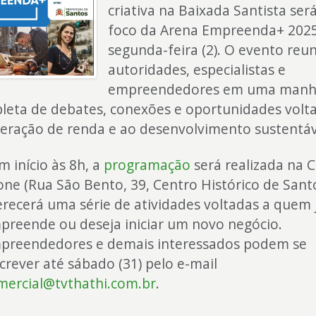
criativa na Baixada Santista ser
foco da Arena Empreenda+ 2025
segunda-feira (2). O evento reun
autoridades, especialistas e
empreendedores em uma man
pleta de debates, conexões e oportunidades volt
geração de renda e ao desenvolvimento sustentáv
m início às 8h, a
programação
será realizada na 
one (Rua São Bento, 39, Centro Histórico de Santo
erecerá uma série de atividades voltadas a quem 
preende ou deseja iniciar um novo negócio.
preendedores e demais interessados podem se
screver até sábado (31) pelo e-mail
mercial@tvthathi.com.br
.