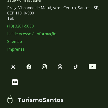
e
Sede Administrativa
Praça Visconde de Mauá, s/nº - Centro, Santos - SP,
Redes
CEP 11010-900
Tel:
Sociais
(13) 3201-5000
Lei de Acesso à Informação
Sitemap
Imprensa
TurismoSantos