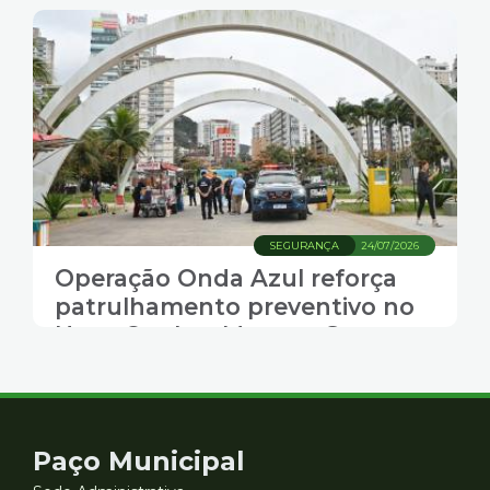
SEGURANÇA
24/07/2026
Operação Onda Azul reforça
patrulhamento preventivo no
Novo Quebra-Mar, em Santos
Contato
Paço Municipal