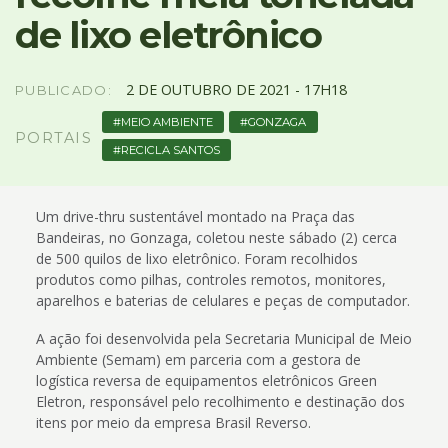
4
de lixo eletrônico
Acessibilidade
5
2
DE
OUTUBRO
DE
2021 -
17H18
PUBLICADO:
MEIO AMBIENTE
GONZAGA
PORTAIS
RECICLA SANTOS
Um drive-thru sustentável montado na Praça das
Bandeiras, no Gonzaga, coletou neste sábado (2) cerca
de 500 quilos de lixo eletrônico. Foram recolhidos
produtos como pilhas, controles remotos, monitores,
aparelhos e baterias de celulares e peças de computador.
A ação foi desenvolvida pela Secretaria Municipal de Meio
Ambiente (Semam) em parceria com a gestora de
logística reversa de equipamentos eletrônicos Green
Eletron, responsável pelo recolhimento e destinação dos
itens por meio da empresa Brasil Reverso.