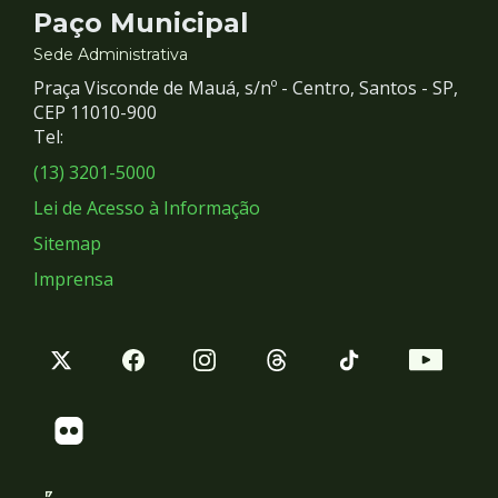
Contato
Paço Municipal
e
Sede Administrativa
Praça Visconde de Mauá, s/nº - Centro, Santos - SP,
Redes
CEP 11010-900
Tel:
Sociais
(13) 3201-5000
Lei de Acesso à Informação
Sitemap
Imprensa