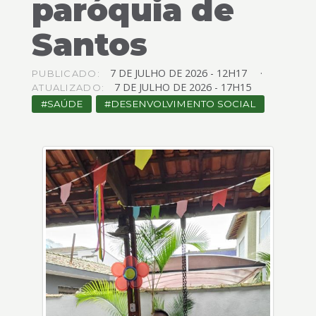
paróquia de
4
Acessibilidade
Santos
5
7
DE
JULHO
DE
2026 -
12H17
PUBLICADO:
7
DE
JULHO
DE
2026 -
17H15
ATUALIZADO:
SAÚDE
DESENVOLVIMENTO SOCIAL