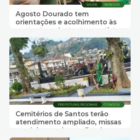
SAÚDE
08/08/2026
Agosto Dourado tem
orientações e acolhimento às
gestantes e lactantes santistas
PREFEITURAS REGIONAIS
07/08/2026
Cemitérios de Santos terão
atendimento ampliado, missas
e música ao vivo no fim de
semana do Dia dos Pais