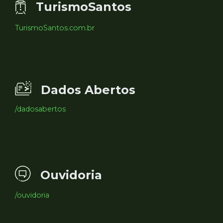
TurismoSantos
TurismoSantos.com.br
Dados Abertos
/dadosabertos
Ouvidoria
/ouvidoria