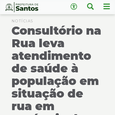
×
Busca
Men
Acessibilidade
prin
Ir
Conteúdo
para
NOTÍCIAS
Consultório na
o
conteúdo
1
Rua leva
Ir
A
−
+
A
para
atendimento
o
↺
Restaurar padrão
menu
de saúde à
2
Ir
população em
para
busca
3
situação de
Ir
para
rua em
o
rodapé