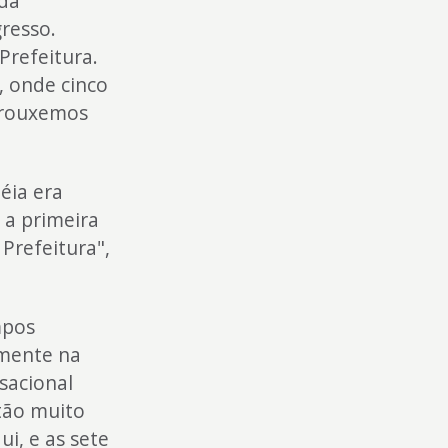
 da
resso.
Prefeitura.
, onde cinco
 trouxemos
éia era
 a primeira
Prefeitura",
mpos
amente na
sacional
tão muito
i, e as sete