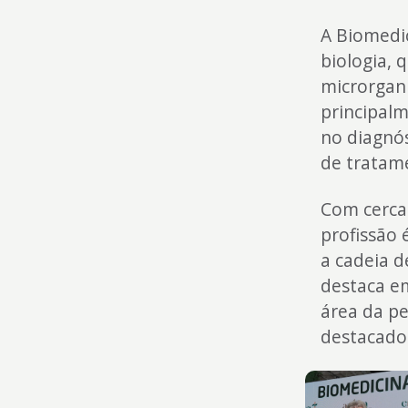
A Biomedi
biologia, q
microrgan
principalm
no diagnós
de tratam
Com cerca 
profissão
a cadeia d
destaca e
área da pe
destacado