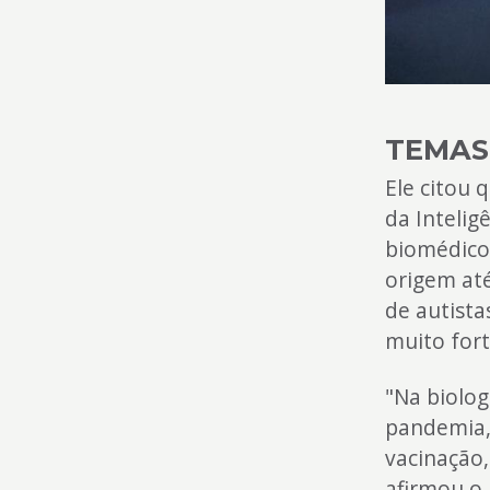
TEMAS
Ele citou 
da Intelig
biomédico
origem at
de autist
muito for
"Na biolog
pandemia,
vacinação,
afirmou o 