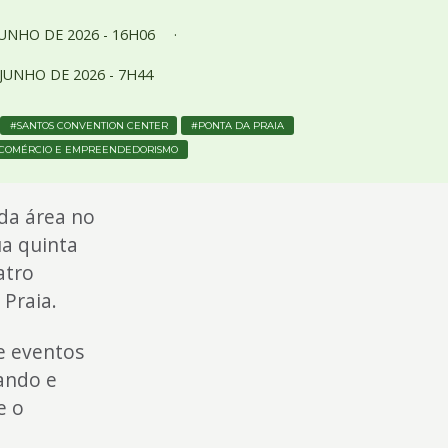
JUNHO
DE
2026 -
16H06
JUNHO
DE
2026 -
7H44
SANTOS CONVENTION CENTER
PONTA DA PRAIA
 COMÉRCIO E EMPREENDEDORISMO
da área no
ua quinta
atro
 Praia.
de eventos
ando e
e o