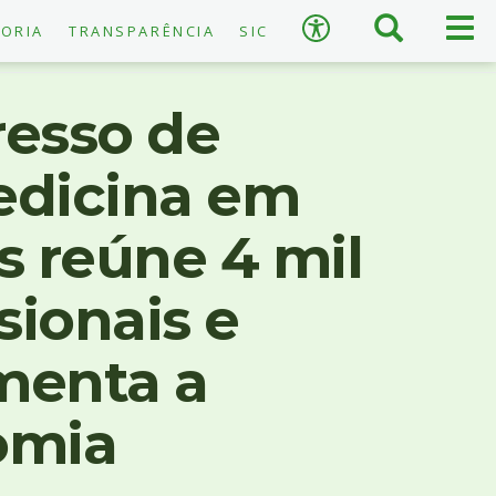
×
Busca
Men
Acessibilidade
ORIA
TRANSPARÊNCIA
SIC
prin
esso de
dicina em
A
−
+
A
s reúne 4 mil
↺
Restaurar padrão
sionais e
menta a
omia