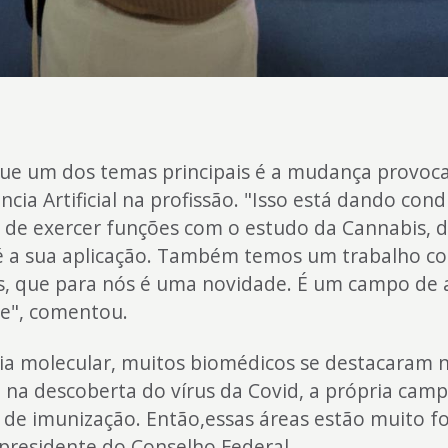
que um dos temas principais é a mudança provoc
ência Artificial na profissão. "Isso está dando con
 de exercer funções com o estudo da Cannabis, d
é a sua aplicação. Também temos um trabalho c
as, que para nós é uma novidade. É um campo de
te", comentou.
ia molecular, muitos biomédicos se destacaram 
 na descoberta do vírus da Covid, a própria cam
 de imunização. Então,essas áreas estão muito fo
presidente do Conselho Federal.