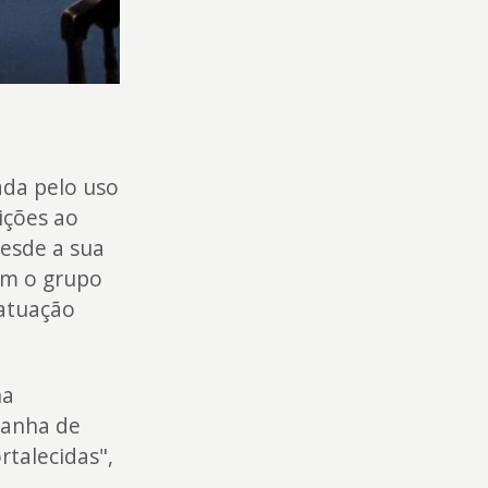
ada pelo uso
dições ao
esde a sua
om o grupo
 atuação
na
panha de
rtalecidas",