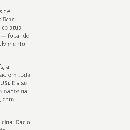
s de
ificar
ico atua
s — focando
volvimento
s, a
ção em toda
US). Ela se
minante na
o, com
cina, Dácio