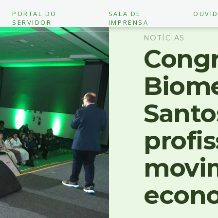
PORTAL DO
SALA DE
OUVID
SERVIDOR
IMPRENSA
NOTÍCIAS
Congr
Biome
Santo
profis
movi
econ