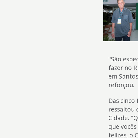
"São espec
fazer no R
em Santos 
reforçou.
Das cinco 
ressaltou 
Cidade. "
que vocês
felizes, o