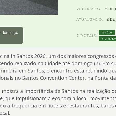
5
DE
PUBLICADO:
8
DE
ATUALIZADO:
é domingo.
SAÚDE
PORTAIS
TURISMO
cina in Santos 2026, um dos maiores congressos 
 sendo realizado na Cidade até domingo (7). Em s
primeira em Santos, o encontro está reunindo qu
sionais no Santos Convention Center, na Ponta da
va mostra a importância de Santos na realização 
te, que impulsionam a economia local, moviment
 a frequência em hotéis e restaurantes, bares 
ocal.