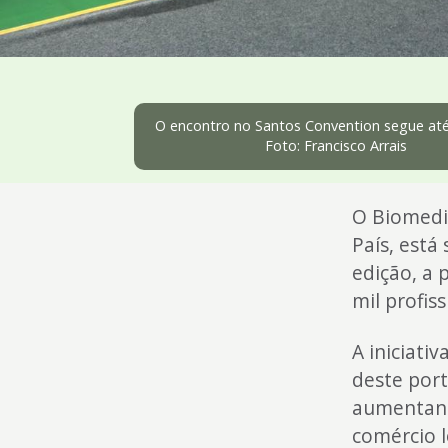
4
Acessibilidade
5
O encontro no Santos Convention segue at
Foto: Francisco Arrais
O Biomedi
País, está
edição, a 
mil profis
A iniciati
deste por
aumentando
comércio l