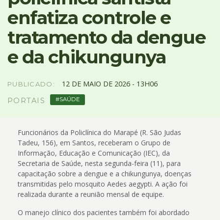
4
enfatiza controle e
Acessibilidade
5
tratamento da dengue
e da chikungunya
12
DE
MAIO
DE
2026 -
13H06
PUBLICADO:
SAÚDE
PORTAIS
Funcionários da Policlínica do Marapé (R. São Judas
Tadeu, 156), em Santos, receberam o Grupo de
Informação, Educação e Comunicação (IEC), da
Secretaria de Saúde, nesta segunda-feira (11), para
capacitação sobre a dengue e a chikungunya, doenças
transmitidas pelo mosquito Aedes aegypti. A ação foi
realizada durante a reunião mensal de equipe.
O manejo clínico dos pacientes também foi abordado