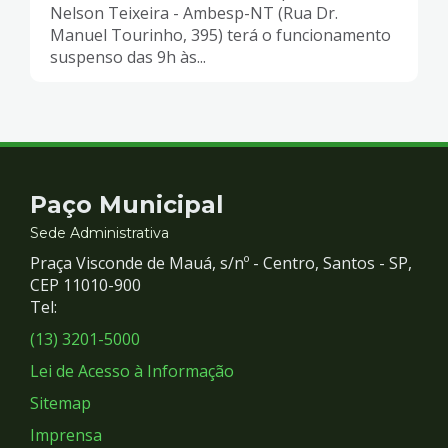
Nelson Teixeira - Ambesp-NT (Rua Dr.
Manuel Tourinho, 395) terá o funcionamento
suspenso das 9h às...
Contato
Paço Municipal
e
Sede Administrativa
Praça Visconde de Mauá, s/nº - Centro, Santos - SP,
Redes
CEP 11010-900
Tel:
Sociais
(13) 3201-5000
Lei de Acesso à Informação
Sitemap
Imprensa