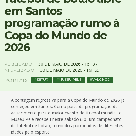
4
em Santos
Acessibilidade
5
programação rumo à
Copa do Mundo de
2026
30
DE
MAIO
DE
2026 -
16H37
PUBLICADO:
30
DE
MAIO
DE
2026 -
16H59
ATUALIZADO:
SETUR
MUSEU PELÉ
VALONGO
PORTAIS
A contagem regressiva para a Copa do Mundo de 2026 já
começou em Santos. Como parte da programação de
aquecimento para o maior evento do futebol mundial, o
Museu Pelé recebeu neste sábado (30) um campeonato
de futebol de botão, reunindo apaixonados de diferentes
idades pelo esporte.