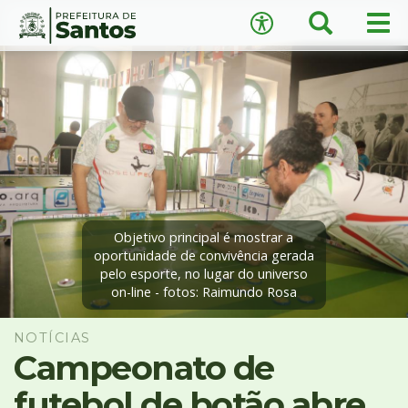
×
Busca
Men
Acessibilidade
prin
Ir
Conteúdo
para
o
conteúdo
1
Ir
A
−
+
A
para
o
↺
Restaurar padrão
menu
2
Objetivo principal é mostrar a
Ir
oportunidade de convivência gerada
pelo esporte, no lugar do universo
para
on-line - fotos: Raimundo Rosa
busca
3
Ir
NOTÍCIAS
para
Campeonato de
o
futebol de botão abre
rodapé