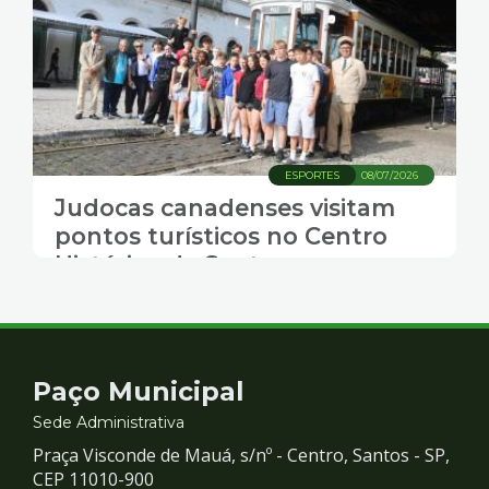
ESPORTES
08/07/2026
Judocas canadenses visitam
pontos turísticos no Centro
Histórico de Santos
Contato
Paço Municipal
e
Sede Administrativa
Praça Visconde de Mauá, s/nº - Centro, Santos - SP,
Redes
CEP 11010-900