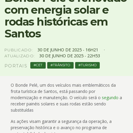
4
com energia solar e
Acessibilidade
5
rodas históricas em
Santos
30
DE
JUNHO
DE
2025 -
16H21
PUBLICADO:
30
DE
JUNHO
DE
2025 -
22H53
ATUALIZADO:
CET
TRÂNSITO
TURISMO
PORTAIS
O Bonde Pelé, um dos veículos mais emblemáticos da
frota turística de Santos, está passando por
modernização e manutenção. O veículo será o
segundo
a
receber painéis solares e suas rodas estão sendo
substituídas
As ações visam garantir a segurança da operação, a
preservação histórica e o avanço no programa de