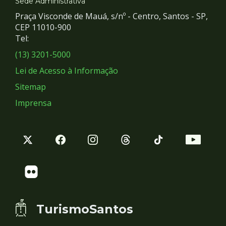
e
Sede Administrativa
Praça Visconde de Mauá, s/nº - Centro, Santos - SP,
Redes
CEP 11010-900
Tel:
Sociais
(13) 3201-5000
Lei de Acesso à Informação
Sitemap
Imprensa
TurismoSantos