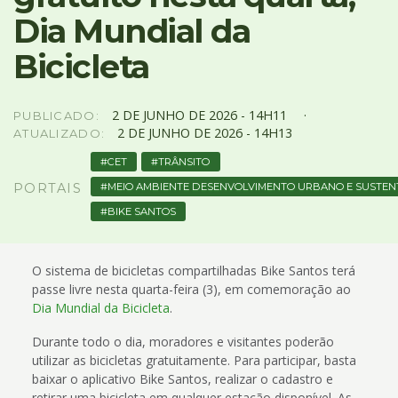
4
Dia Mundial da
Acessibilidade
5
Bicicleta
2
DE
JUNHO
DE
2026 -
14H11
PUBLICADO:
2
DE
JUNHO
DE
2026 -
14H13
ATUALIZADO:
CET
TRÂNSITO
MEIO AMBIENTE DESENVOLVIMENTO URBANO E SUSTEN
PORTAIS
BIKE SANTOS
O sistema de bicicletas compartilhadas Bike Santos terá
passe livre nesta quarta-feira (3), em comemoração ao
Dia Mundial da Bicicleta
.
Durante todo o dia, moradores e visitantes poderão
utilizar as bicicletas gratuitamente. Para participar, basta
baixar o aplicativo Bike Santos, realizar o cadastro e
retirar uma bicicleta em qualquer estação disponível. As