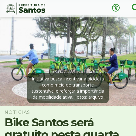
B
Acessibili
Ir
Conteúdo
para
o
conteúdo
1
Ir
A
−
+
A
para
o
↺
Restaurar padrão
menu
2
Iniciativa busca incentivar a bicicleta
Ir
como meio de transporte
sustentável e reforçar a importância
para
da mobilidade ativa. Fotos: arquivo
busca
3
Ir
NOTÍCIAS
para
Bike Santos será
o
gratuito nesta quarta,
rodapé