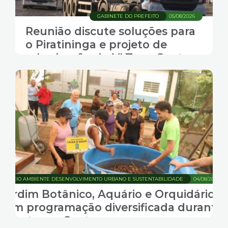
GABINETE DO PREFEITO
05/08/2026
Reunião discute soluções para
o Piratininga e projeto de
arborização do VLT em Santos
MEIO AMBIENTE DESENVOLVIMENTO URBANO E SUSTENTABILIDADE
04/08/2026
Jardim Botânico, Aquário e Orquidário
têm programação diversificada durante
agosto em Santos