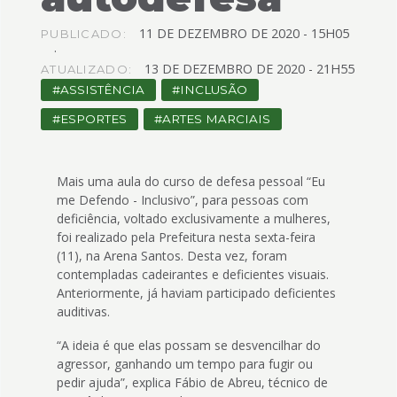
4
Acessibilidade
11
DE
DEZEMBRO
DE
2020 -
15H05
PUBLICADO:
5
13
DE
DEZEMBRO
DE
2020 -
21H55
ATUALIZADO:
ASSISTÊNCIA
INCLUSÃO
ESPORTES
ARTES MARCIAIS
Mais uma aula do curso de defesa pessoal “Eu
me Defendo - Inclusivo”, para pessoas com
deficiência, voltado exclusivamente a mulheres,
foi realizado pela Prefeitura nesta sexta-feira
(11), na Arena Santos. Desta vez, foram
contempladas cadeirantes e deficientes visuais.
Anteriormente, já haviam participado deficientes
auditivas.
“A ideia é que elas possam se desvencilhar do
agressor, ganhando um tempo para fugir ou
pedir ajuda”, explica Fábio de Abreu, técnico de