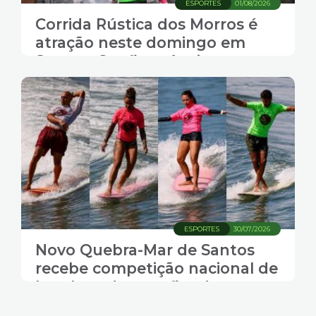
ESPORTES
01/08/2026
Corrida Rústica dos Morros é
atração neste domingo em
Santos. Confira trânsito e
transporte coletivo
ESPORTES
30/07/2026
Novo Quebra-Mar de Santos
recebe competição nacional de
longboard neste fim de
semana