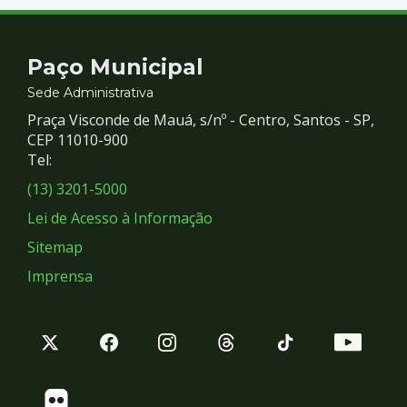
Contato
Paço Municipal
e
Sede Administrativa
Praça Visconde de Mauá, s/nº - Centro, Santos - SP,
Redes
CEP 11010-900
Tel:
Sociais
(13) 3201-5000
Lei de Acesso à Informação
Sitemap
Imprensa