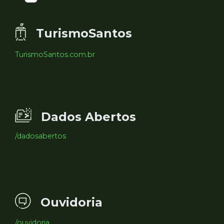
TurismoSantos
TurismoSantos.com.br
Dados Abertos
/dadosabertos
Ouvidoria
/ouvidoria