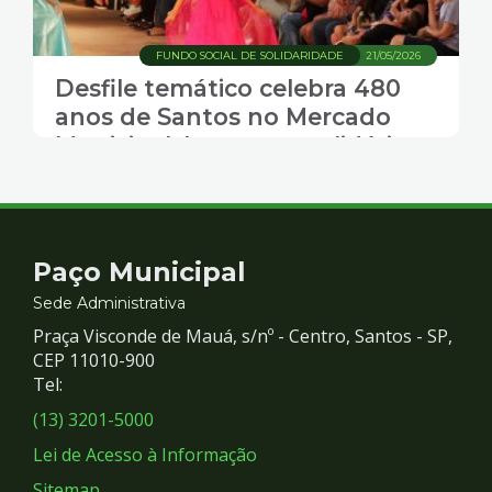
FUNDO SOCIAL DE SOLIDARIDADE
21/05/2026
Desfile temático celebra 480
anos de Santos no Mercado
Municipal. Ingressos solidários
já podem ser retirados
Contato
Paço Municipal
e
Sede Administrativa
Praça Visconde de Mauá, s/nº - Centro, Santos - SP,
Redes
CEP 11010-900
Tel:
Sociais
(13) 3201-5000
Lei de Acesso à Informação
Sitemap