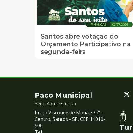
FINANÇAS
02/07/2026
Santos abre votação do
Orçamento Participativo na
segunda-feira
Contato
Paço Municipal
e
Sede Administrativa
Praça Visconde de Mauá, s/nº -
Redes
Centro, Santos - SP, CEP 11010-
900
Tur
Tel: