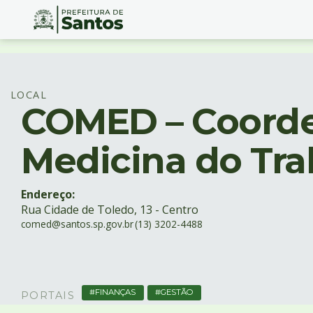
Ir
Conteúdo
para
o
conteúdo
LOCAL
COMED – Coorde
1
Ir
para
Medicina do Tra
o
menu
2
Endereço:
Ir
Rua Cidade de Toledo, 13 - Centro
para
comed@santos.sp.gov.br
(13) 3202-4488
busca
3
Ir
para
o
FINANÇAS
GESTÃO
PORTAIS
rodapé