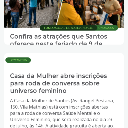
4
Acessibilidade
5
FUNDO SOCIAL DE SOLIDARIDADE
07/07/2026
Confira as atrações que Santos
oferece neste feriado de 9 de
julho
07/07/2026
Casa da Mulher abre inscrições
para roda de conversa sobre
universo feminino
A Casa da Mulher de Santos (Av. Rangel Pestana,
150, Vila Mathias) está com inscrições abertas
para a roda de conversa Saúde Mental e o
Universo Feminino, que será realizada no dia 23
de julho, às 14h. A atividade gratuita é aberta ao...