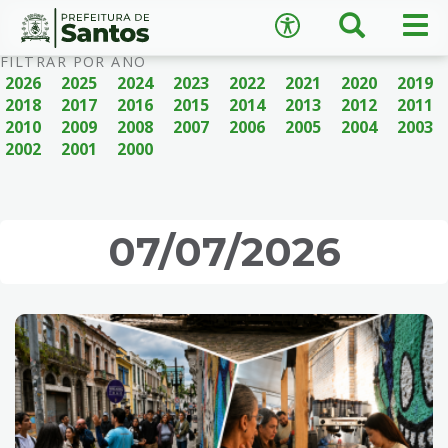
×
Busca
Men
Acessibilidade
prin
Ir
Conteúdo
FILTRAR POR ANO
para
2026
2025
2024
2023
2022
2021
2020
2019
o
2018
2017
2016
2015
2014
2013
2012
2011
conteúdo
2010
2009
2008
2007
2006
2005
2004
2003
1
2002
2001
2000
Ir
A
−
+
A
para
o
↺
Restaurar padrão
menu
07/07/2026
2
Ir
para
busca
3
Ir
para
o
rodapé