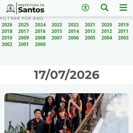
×
Busca
Men
Acessibilidade
prin
Ir
Conteúdo
FILTRAR POR ANO
para
2026
2025
2024
2023
2022
2021
2020
2019
o
2018
2017
2016
2015
2014
2013
2012
2011
conteúdo
2010
2009
2008
2007
2006
2005
2004
2003
1
2002
2001
2000
Ir
A
−
+
A
para
o
↺
Restaurar padrão
menu
17/07/2026
2
Ir
para
busca
3
Ir
para
o
rodapé