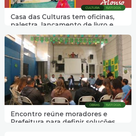
CULTURA
15/07/2026
Casa das Culturas tem oficinas,
palestra, lançamento de livro e
show nesta semana
OBRAS
15/07/2026
Encontro reúne moradores e
Prefeitura para definir soluções
para o São Manoel