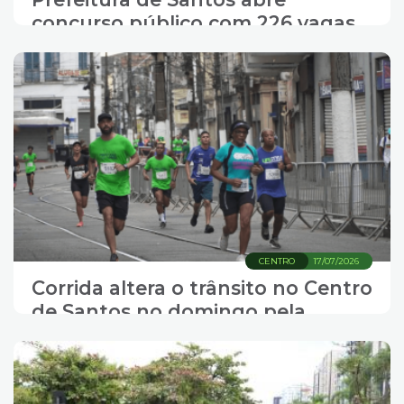
concurso público com 226 vagas
para níveis fundamental, médio e
superior
CENTRO
17/07/2026
Corrida altera o trânsito no Centro
de Santos no domingo pela
manhã.