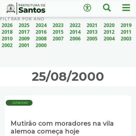
×
Busca
Men
Acessibilidade
prin
Ir
Conteúdo
FILTRAR POR ANO
para
2026
2025
2024
2023
2022
2021
2020
2019
o
2018
2017
2016
2015
2014
2013
2012
2011
conteúdo
2010
2009
2008
2007
2006
2005
2004
2003
1
2002
2001
2000
Ir
A
−
+
A
para
o
↺
Restaurar padrão
menu
25/08/2000
2
Ir
para
busca
25/08/2000
3
Ir
para
Mutirão com moradores na vila
o
alemoa começa hoje
rodapé