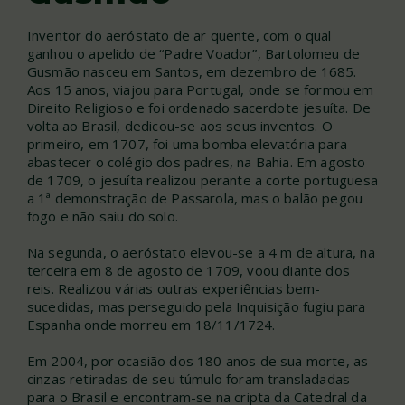
Inventor do aeróstato de ar quente, com o qual
ganhou o apelido de “Padre Voador”, Bartolomeu de
Gusmão nasceu em Santos, em dezembro de 1685.
Aos 15 anos, viajou para Portugal, onde se formou em
Direito Religioso e foi ordenado sacerdote jesuíta. De
volta ao Brasil, dedicou-se aos seus inventos. O
primeiro, em 1707, foi uma bomba elevatória para
abastecer o colégio dos padres, na Bahia. Em agosto
de 1709, o jesuíta realizou perante a corte portuguesa
a 1ª demonstração de Passarola, mas o balão pegou
fogo e não saiu do solo.
Na segunda, o aeróstato elevou-se a 4 m de altura, na
terceira em 8 de agosto de 1709, voou diante dos
reis. Realizou várias outras experiências bem-
sucedidas, mas perseguido pela Inquisição fugiu para
Espanha onde morreu em 18/11/1724.
Em 2004, por ocasião dos 180 anos de sua morte, as
cinzas retiradas de seu túmulo foram transladadas
para o Brasil e encontram-se na cripta da Catedral da