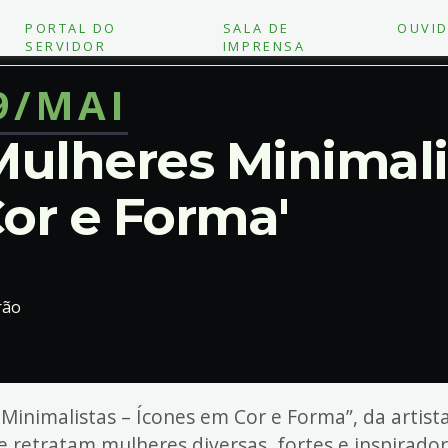
PORTAL DO
SALA DE
OUVID
SERVIDOR
IMPRENSA
9/MAI
Mulheres Minimali
or e Forma'
rão
Minimalistas – Ícones em Cor e Forma”, da artist
 retratam mulheres diversas, fortes e inspirado