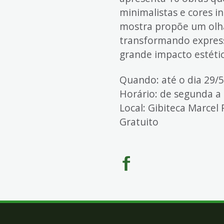
4
minimalistas e cores i
Acessibilidade
mostra propõe um olha
5
transformando express
grande impacto estétic
Quando: até o dia 29/5
Horário: de segunda a
Local: Gibiteca Marcel
Gratuito