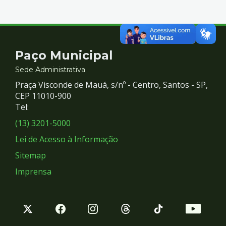
Contato
Paço Municipal
e
Sede Administrativa
Praça Visconde de Mauá, s/nº - Centro, Santos - SP,
Redes
CEP 11010-900
Tel:
Sociais
(13) 3201-5000
Lei de Acesso à Informação
Sitemap
Imprensa