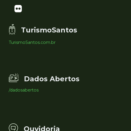
TurismoSantos
TurismoSantos.com.br
Dados Abertos
/dadosabertos
Ouvidoria