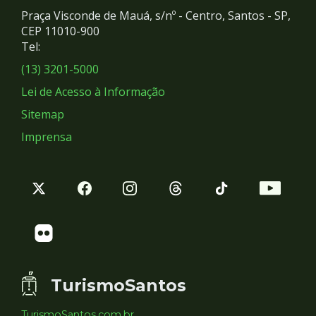
e
Praça Visconde de Mauá, s/nº - Centro, Santos - SP,
Redes
CEP 11010-900
Tel:
Sociais
(13) 3201-5000
Lei de Acesso à Informação
Sitemap
Imprensa
TurismoSantos
TurismoSantos.com.br