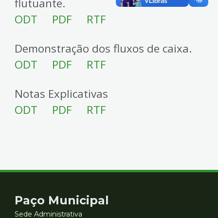
flutuante.
ODT
PDF
RTF
Demonstração dos fluxos de caixa.
ODT
PDF
RTF
Notas Explicativas
ODT
PDF
RTF
Contato
Paço Municipal
Sede Administrativa