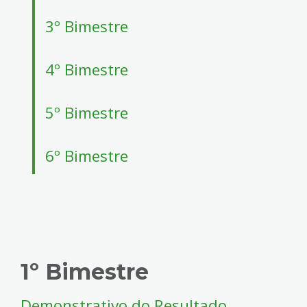
4
Acessibilidade
3º Bimestre
5
4º Bimestre
5º Bimestre
6º Bimestre
1º Bimestre
Demonstrativo do Resultado