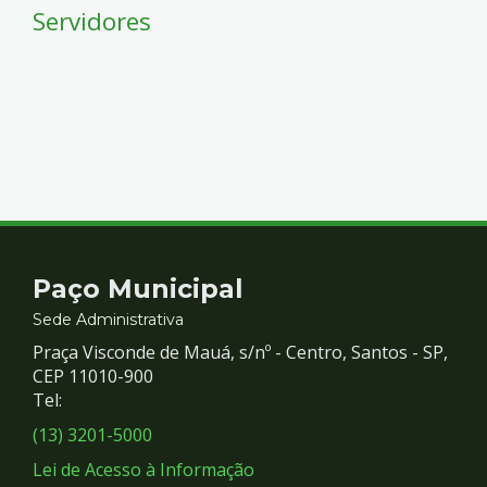
Servidores
Contato
Paço Municipal
e
Sede Administrativa
Praça Visconde de Mauá, s/nº - Centro, Santos - SP,
Redes
CEP 11010-900
Tel:
Sociais
(13) 3201-5000
Lei de Acesso à Informação